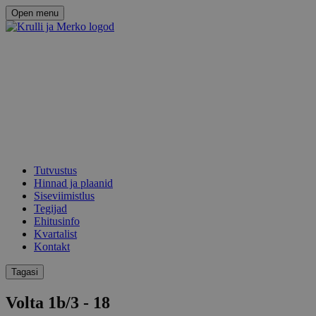
Open menu
Tutvustus
Hinnad ja plaanid
Siseviimistlus
Tegijad
Ehitusinfo
Kvartalist
Kontakt
Tagasi
Volta 1b/3 - 18