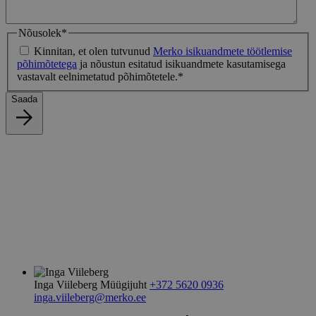
Nõusolek
*
Kinnitan, et olen tutvunud
Merko isikuandmete töötlemise
põhimõtetega
ja nõustun esitatud isikuandmete kasutamisega
vastavalt eelnimetatud põhimõtetele.
*
Saada
Inga Viileberg
Müügijuht
+372 5620 0936
inga.viileberg@merko.ee