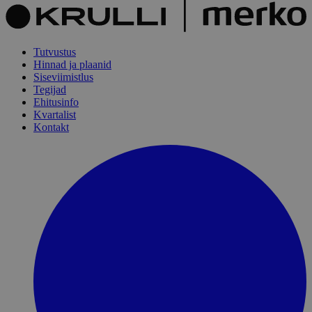
Tutvustus
Hinnad ja plaanid
Siseviimistlus
Tegijad
Ehitusinfo
Kvartalist
Kontakt