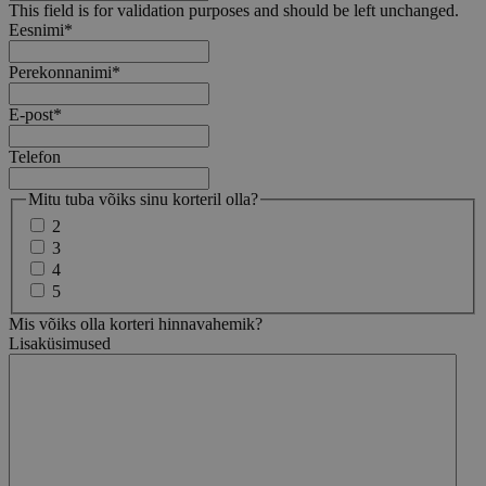
This field is for validation purposes and should be left unchanged.
Eesnimi
*
Perekonnanimi
*
E-post
*
Telefon
Mitu tuba võiks sinu korteril olla?
2
3
4
5
Mis võiks olla korteri hinnavahemik?
Lisaküsimused