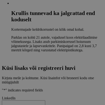
Krullis tunnevad ka jalgrattad end
koduselt
Kortermajade keldrikorrustel on kõik omal kohal.
Parklas on kohti 21 autole, vajadusel koos elektrilaadimise
võimekusega. Lisaks asub parkimiskorrusel hoiuruum
jalgratastele ja lapsevankritele. Panipaigad on 2,8 kuni 3,7
meetrit kõrged ning varustatud elektripistikutega.
Küsi lisaks või registreeri huvi
Kirjuta meile ja kohtume. Küsi lisainfot või broneeri kodu otse
müügijuhilt
"
*
" indicates required fields
LinkedIn