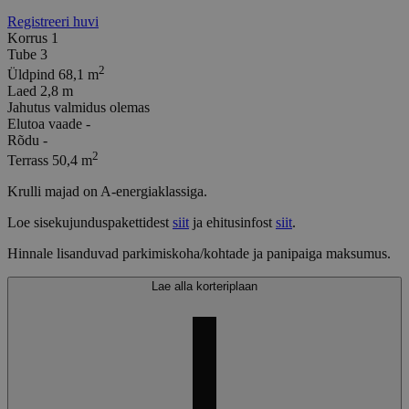
Registreeri huvi
Korrus
1
Tube
3
2
Üldpind
68,1 m
Laed
2,8 m
Jahutus
valmidus olemas
Elutoa vaade
-
Rõdu
-
2
Terrass
50,4 m
Krulli majad on A-energiaklassiga.
Loe sisekujunduspakettidest
siit
ja ehitusinfost
siit
.
Hinnale lisanduvad parkimiskoha/kohtade ja panipaiga maksumus.
Lae alla korteriplaan