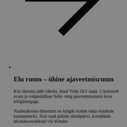
Elu ruum – ühine ajaveetmisruum
Kui elutoast jääb väheks, leiad Volta 1b/1 maja -1 korruselt
avara ja valgusküllase hobi- ning ajaveetmisruumi koos
kööginurgaga.
Naabuskonna ühisruum on kõigile kolme maja elanikele
kasutamiseks. Seal saad pidada sünnipäevi, korraldada
ühistukoosolekuid või töötube.