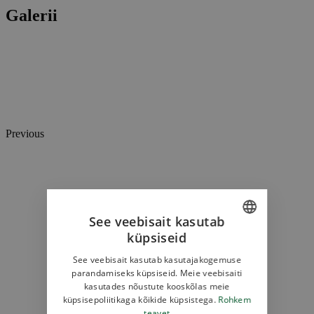
Galerii
Previous
See veebisait kasutab
küpsiseid
ESTONIAN
See veebisait kasutab kasutajakogemuse
ENGLISH
parandamiseks küpsiseid. Meie veebisaiti
kasutades nõustute kooskõlas meie
RUSSIAN
küpsisepoliitikaga kõikide küpsistega.
Rohkem
teavet